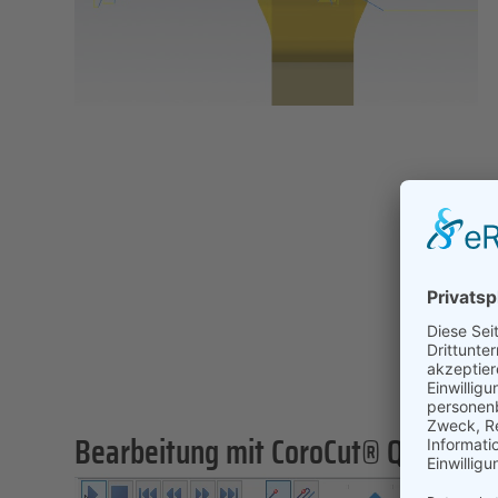
Bearbeitung mit CoroCut® QI + Dyna