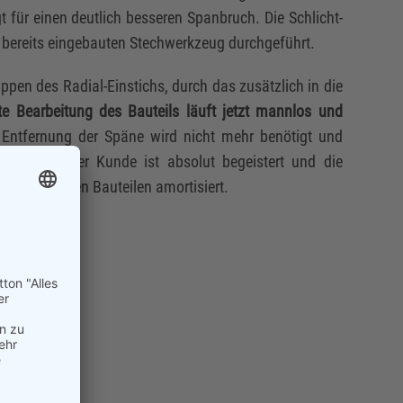
t für einen deutlich besseren Spanbruch. Die Schlicht-
bereits eingebauten Stechwerkzeug durchgeführt.
en des Radial-Einstichs, durch das zusätzlich in die
te Bearbeitung des Bauteils läuft jetzt mannlos und
 Entfernung der Späne wird nicht mehr benötigt und
reduziert. Der Kunde ist absolut begeistert und die
 nach wenigen Bauteilen amortisiert.