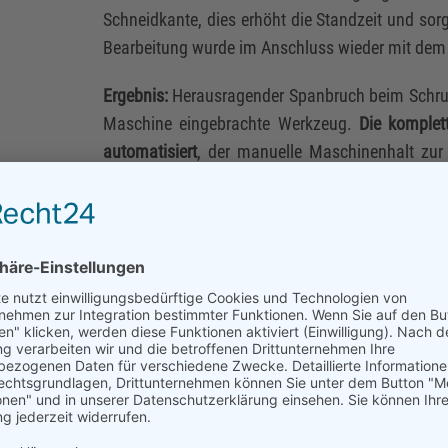
Schneidkante, dies erhöht die Standzeit und sorg
Bearbeitung wurde im Anschluss wieder mit dem 
Ergebnis:
Herausragender Spanbruch beim Schrupp
Maschine eingebrachte Werkzeug.
Die komplet
automatisiert
, der manuelle Maschinenhalt zur
daraus resultierende Leerzeiten wurden auf 0 
zusätzlichen Werkzeugkosten hatten sich bereits
mic Turning