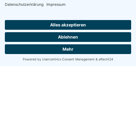
HENKA Werkzeuge
+ Werkzeugmaschinen GmbH
Zwickauer Str. 30b
09366 Stollberg/Erzgeb.
Kontakt
Bestellhotline
Telefon:
037296 - 54 15 63
E-Mail:
verkauf@henka.de
Öffnungszeiten
Montag - Freitag
07.00 - 16.00 Uhr