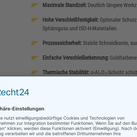
Maximale Standzeit:
Deutlich längere Werk
Hohe Verschleißfestigkeit:
Optimaler Schutz
Sphäroguss und ISO-H-Materialien.
Prozesssicherheit:
Stabile Schneidkante, au
Einfache Verschleißerkennung:
Goldfarbene
Thermische Stabilität:
α-Al₂O₃-Schicht schüt
Praxisbewährte Performance:
Bis zu 90 % lä
Lösungen.