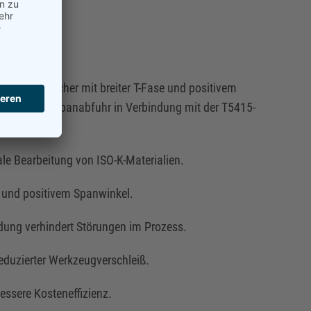
stoffe
e KM-Spanbrecher mit breiter T-Fase und positivem
und optimale Spanabfuhr in Verbindung mit der T5415-
ale Bearbeitung von ISO-K-Materialien.
e und positivem Spanwinkel.
dung verhindert Störungen im Prozess.
eduzierter Werkzeugverschleiß.
essere Kosteneffizienz.