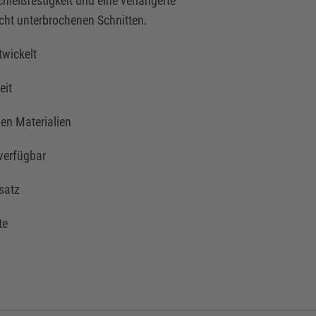
chleißfestigkeit und eine verlängerte
icht unterbrochenen Schnitten.
twickelt
eit
en Materialien
 verfügbar
nsatz
te