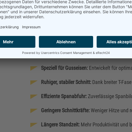
KM-Spanbrecher für ISO-K Werk
Speziell für Gusseisen entwickelt, sorgt der neu
Spanwinkel für einen ruhigen, stabilen Schnitt 
Sorte.
Speziell für Gusseisen:
Entwickelt für optim
Ruhiger, stabiler Schnitt:
Dank breiter T-Fas
Effiziente Spanabfuhr:
Zuverlässige Spanbil
Geringere Schnittkräfte:
Weniger Hitze und r
Längere Standzeit:
Mehr Produktivität und b