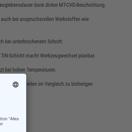
zeuglebensdauer dank dicker MT-CVD-Beschichtung.
 auch bei anspruchsvollen Werkstoffen wie
ch bei unterbrochenem Schnitt.
 TiN-Schicht macht Werkzeugwechsel planbar.
zt bei hohen Temperaturen.
ngere Standzeiten im Vergleich zu bisherigen