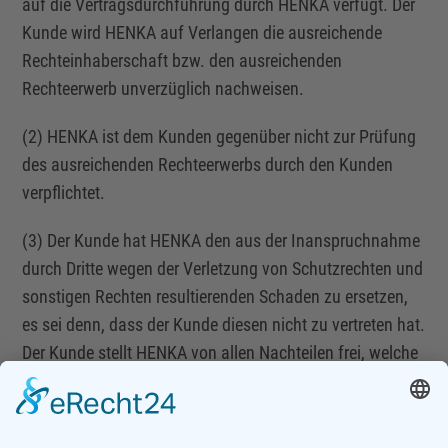
auf die Vertragsdurchführung durch HENKA verfügt. Der
Kunde wird HENKA auf Verlangen die ausreichende
Rechteinhaberschaft bzw. den ausreichenden
Rechteerwerb unverzüglich nachweisen.
(2) HENKA ist dem Kunden gegenüber nicht zur Prüfung
des ausreichenden Rechteerwerbs durch den Kunden
verpflichtet.
(3) Der Kunde hat HENKA den aus der Inanspruchnahme
durch Dritte wegen der Verletzung von Schutzrechten und
sonstigen Rechten resultierenden Schaden zu ersetzen,
es sei denn, dass der Kunde diesen nicht zu vertreten hat.
Der Kunde stellt HENKA von allen Nachteilen frei, welche
HENKA aufgrund der Inanspruchnahme durch Dritte
wegen des Kunden zu vertretender schädigender
Handlungen entstehen.