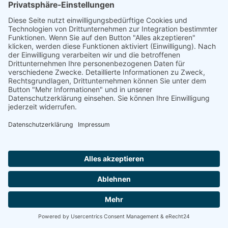
§ 13 Schutzrechte
(1) Vorbehaltlich einer abweichenden Regelung in diesen
AGB sowie im
Einzelvertrag
stehen das Urheberrecht,
Patentrechte, Markenrechte und alle sonstigen
Schutzrechte an sämtlichen Gegenständen, die HENKA
dem Kunden im Rahmen der Vertragsanbahnung und -
durchführung überlässt oder zugänglich macht, im
Verhältnis der Parteien ausschließlich HENKA zu.
(2) Soweit HENKA an diesen Gegenständen Hinweise auf
seine Urheberschaft, auf sonstige Schutzrechte
einschließlich der Schutzrechte Dritter, auf Nutzungs- und