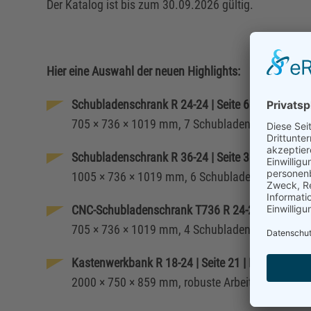
Der Katalog ist bis zum 30.09.2026 gültig.
Hier eine Auswahl der neuen Highlights:
Schubladenschrank R 24-24 | Seite 6 | Preis: 685,
705 × 736 × 1019 mm, 7 Schubladen mit 100 % Vo
Schubladenschrank R 36-24 | Seite 3 | Preis: 980
1005 × 736 × 1019 mm, 6 Schubladen mit Vollaus
CNC-Schubladenschrank T736 R 24-24 | Seite 11 |
705 × 736 × 1019 mm, 4 Schubladen, inkl. CNC
Kastenwerkbank R 18-24 | Seite 21 | Preis: 1.140
2000 × 750 × 859 mm, robuste Arbeitsplatte Buch