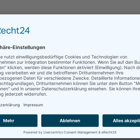
98 € (Titelprodukt)
llauszug, 100 kg Tragkraft je Schublade.
,50 €
zug, 100–70 kg Tragkraft je nach Blendenhöhe, kugelgelagerte
 Preis: ab 1.262,75 €
-Schubladenrahmen und Werkzeugeinsätze, Nutzmaß 600 × 600 
,03 €
e-Multiplex 40 mm, kombiniert Schubladen, Flügeltüren und Fac