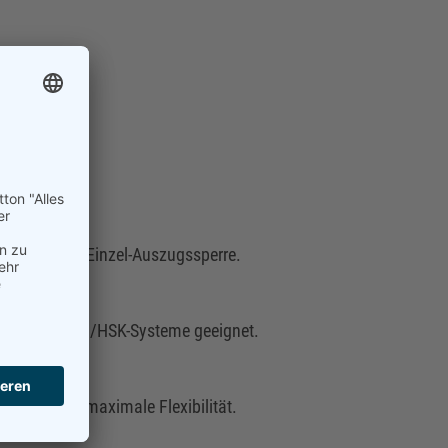
 Führungen, Einzel-Auszugssperre.
mm, für SK40/HSK-Systeme geeignet.
hböden für maximale Flexibilität.