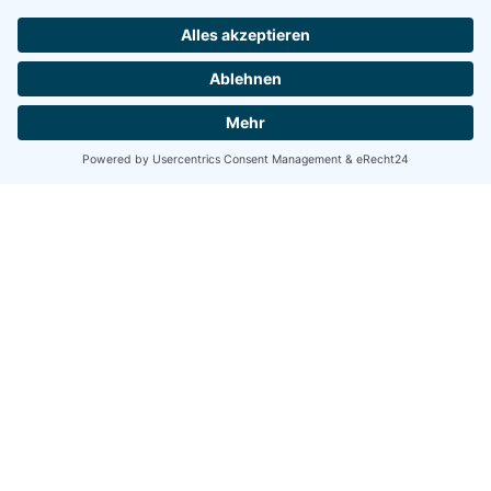
09366 Stollberg/Erzgeb.
Kontakt
Bestellhotline
Telefon:
037296 - 54 15 63
E-Mail:
verkauf@henka.de
Öffnungszeiten
Montag - Freitag
07.00 - 16.00 Uhr
Newsletter Abonnieren
Bitte akzeptieren Sie die Cookies für reCAPTCHA und