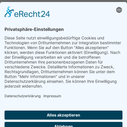
HENKA - Know-how für Ihre Fertigung
Anschrift
HENKA Werkzeuge
+ Werkzeugmaschinen GmbH
Zwickauer Str. 30b
09366 Stollberg/Erzgeb.