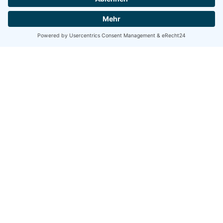
Kontakt
Bestellhotline
Telefon:
037296 - 54 15 63
E-Mail:
verkauf@henka.de
Öffnungszeiten
Montag - Freitag
07.00 - 16.00 Uhr
Newsletter Abonnieren
Bitte akzeptieren Sie die Cookies für reCAPTCHA und
Sendinblue, um unseren Newsletter zu abonnieren.