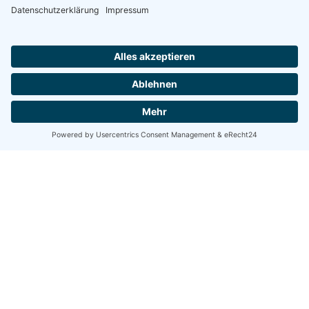
HENKA Werkzeuge
+ Werkzeugmaschinen GmbH
Zwickauer Str. 30b
09366 Stollberg/Erzgeb.
Kontakt
Bestellhotline
Telefon:
037296 - 54 15 63
E-Mail:
verkauf@henka.de
Öffnungszeiten
Montag - Freitag
07.00 - 16.00 Uhr
Newsletter Abonnieren